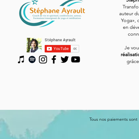
Transfo
auteur du
Yoga», 
en dév
conn
Je vo
réalisat
grâce
Tous nos paiements sont 