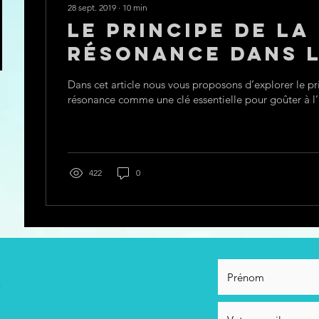
28 sept. 2019
∙
10
min
Le principe de la
résonance dans l
du yoga
Dans cet article nous vous proposons d’explorer le pr
résonance comme une clé essentielle pour goûter à l’é
422
0