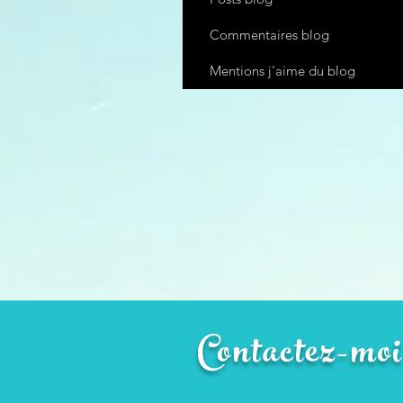
Commentaires blog
Mentions j'aime du blog
Contactez-moi