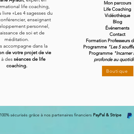
Mon parcours
rmational life coaching,
Life Coaching
 livre «Les 4 sagesses du
Vidéothèque
conférencier, enseignant
Blog
eloppement personnel,
Événements
aissance de soi et de
Contact
méditation.
Formation Professeurs 
us accompagne dans la
Programme
"Les 5 souffl
ion de votre projet de vie
Programme
"Incarner 
 à des
séances de life
profonde au quotid
coaching.
Boutique
100% sécurisés grâce à nos partenaires financiers
PayPal & Stripe