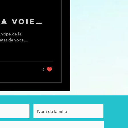
a voie
incipe de la
tat de yoga,...
6