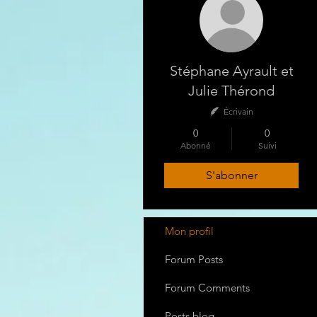
Stéphane Ayrault et
Julie Thérond
Écrivain
0
0
Abonné
Suivi
S'abonner
Mon profil
Forum Posts
Forum Comments
Posts blog