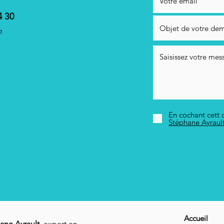
4 30
m
En cochant cett c
Stéphane Ayraul
Accueil
ane Ayrault
, expert en