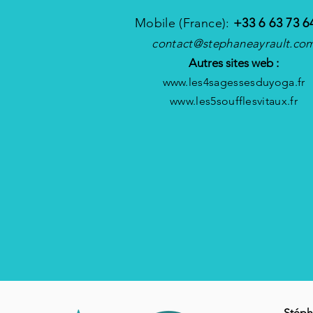
Mobile (France):
+33 6 63 73 6
contact@stephaneayrault.co
Autres sites web :
www.les4sagessesduyoga.fr
www.les5soufflesvitaux.fr
Stéph