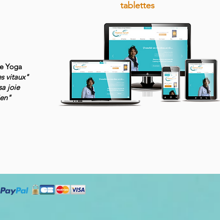
tablettes
de Yoga
es vitaux"
sa joie
ien"