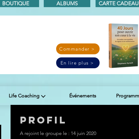
BOUTIQUE
ALBUMS
CARTE CADEAU
Commander >
En lire plus >
Life Coaching
Événements
Programme
Profil
A rejoint le groupe le : 14 juin 2020