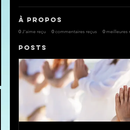
À propos
0
J'aime reçu
0
commentaires reçus
0
meilleures
Posts