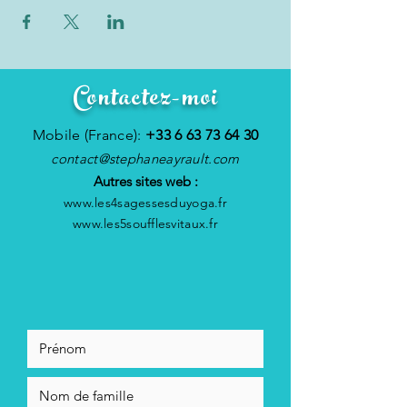
Contactez-moi
Mobile (France):
+33 6 63 73 64 30
contact@stephaneayrault.com
Autres sites web :
www.les4sagessesduyoga.fr
www.les5soufflesvitaux.fr