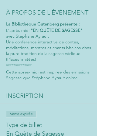
À PROPOS DE L'ÉVÉNEMENT
La Bibliothèque Gutenberg présente :
L'après midi
"EN QUÊTE DE SAGESSE"
avec Stéphane Ayrault
Une conférence interactive de contes,
méditations, mantras et chants bhajans dans
la pure tradition de la sagesse védique
(Places limitées)
**************
Cette après-midi est inspirée des émissions
Sagesse que Stéphane Ayrault anime
mensuellement sur Radio Médecine Douce
en compagnie de Nathalie Lefèvre, et de
INSCRIPTION
son album Sagesse.
**************
"Un conte est un miroir où chacun peut
Vente expirée
découvrir sa propre image" disait l'écrivain
Type de billet
Amadou Hampâté Bâ. Chaque tradition
recèle un trésor de sagesse qui a souvent
En Quête de Sagesse