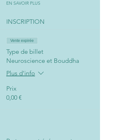
EN SAVOIR PLUS
INSCRIPTION
Vente expirée
Type de billet
Neuroscience et Bouddha
Plus d'info
Prix
0,00 €