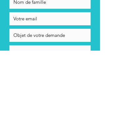
En cochant cett case, j'accepte la
politique de confidentialité de
Stéphane Ayrault
Envoyer