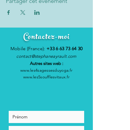
Partager cet événement
Contactez-moi
Mobile (France):
+33 6 63 73 64 30
contact@stephaneayrault.com
Autres sites web :
www.les4sagessesduyoga.fr
www.les5soufflesvitaux.fr