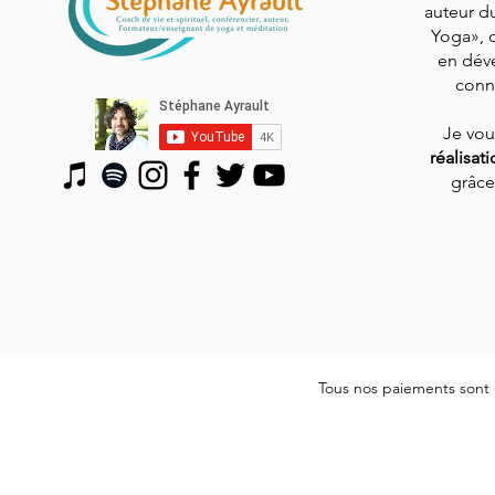
auteur du
Yoga», 
en dév
conn
Je vo
réalisat
grâce
Tous nos paiements sont 