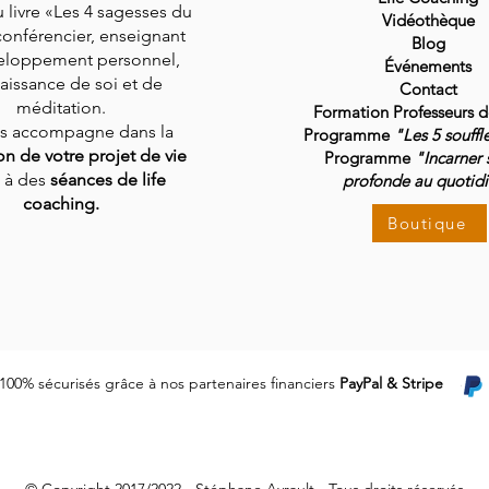
 livre «Les 4 sagesses du
Vidéothèque
conférencier, enseignant
Blog
eloppement personnel,
Événements
aissance de soi et de
Contact
méditation.
Formation Professeurs 
us accompagne dans la
Programme
"Les 5 souffl
ion de votre projet de vie
Programme
"Incarner 
 à des
séances de life
profonde au quotid
coaching.
Boutique
100% sécurisés grâce à nos partenaires financiers
PayPal & Stripe