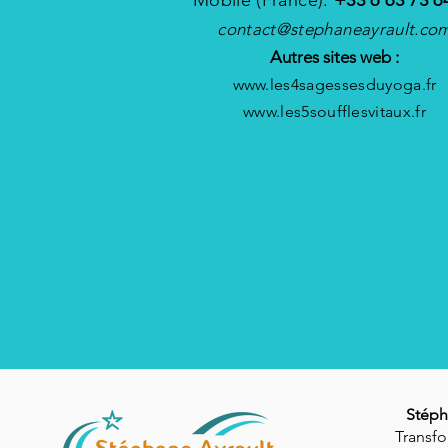
Mobile (France):
+33 6 63 73 6
contact@stephaneayrault.co
Autres sites web :
www.les4sagessesduyoga.fr
www.les5soufflesvitaux.fr
Stéph
Transfo