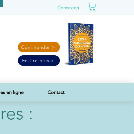
Connexion
Commander >
En lire plus >
s en ligne
Contact
es :