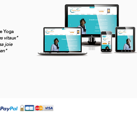
de Yoga
es vitaux"
sa joie
ien"