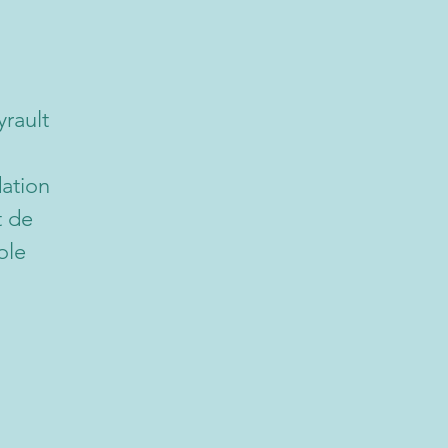
yrault
dation
t de
ole