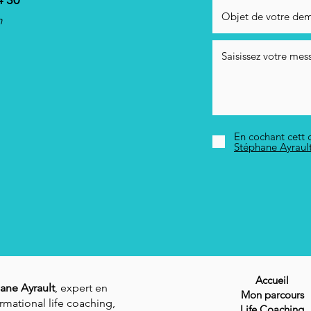
4 30
m
En cochant cett c
Stéphane Ayraul
Accueil
ane Ayrault
, expert en
Mon parcours
rmational life coaching,
Life Coaching