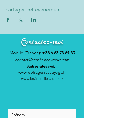
Partager cet événement
Contactez-moi
Mobile (France):
+33 6 63 73 64 30
contact@stephaneayrault.com
Autres sites web :
www.les4sagessesduyoga.fr
www.les5soufflesvitaux.fr