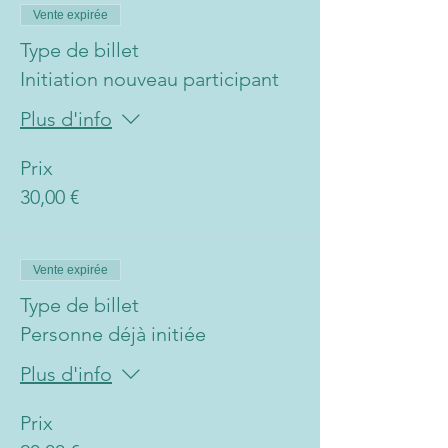
Vente expirée
Type de billet
Initiation nouveau participant
Plus d'info
Prix
30,00 €
Vente expirée
Type de billet
Personne déjà initiée
Plus d'info
Prix