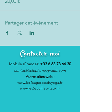
20,00 €
Partager cet événement
Contactez-moi
Mobile (France):
+33 6 63 73 64 30
contact@stephaneayrault.com
Autres sites web :
www.les4sagessesduyoga.fr
www.les5soufflesvitaux.fr