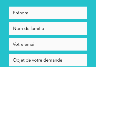
En cochant cett case, j'accepte la
politique de confidentialité de
Stéphane Ayrault
Envoyer