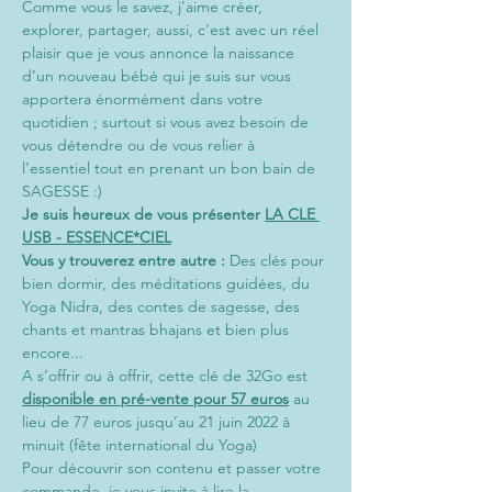
Comme vous le savez, j'aime créer, 
explorer, partager, aussi, c’est avec un réel 
plaisir que je vous annonce la naissance 
d’un nouveau bébé qui je suis sur vous 
apportera énormément dans votre 
quotidien ; surtout si vous avez besoin de 
vous détendre ou de vous relier à 
l'essentiel tout en prenant un bon bain de 
SAGESSE :)
Je suis heureux de vous présenter 
LA CLE 
USB - ESSENCE*CIEL
Vous y trouverez entre autre :
 Des clés pour 
bien dormir, des méditations guidées, du 
Yoga Nidra, des contes de sagesse, des 
chants et mantras bhajans et bien plus 
encore...
A s’offrir ou à offrir, cette clé de 32Go est 
disponible en pré-vente pour 57 euros
 au 
lieu de 77 euros jusqu’au 21 juin 2022 à 
minuit (fête international du Yoga)
Pour découvrir son contenu et passer votre 
commande, je vous invite à lire la 