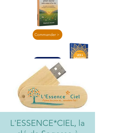
Commander >
En lire plus >
L'ESSENCE*CIEL, la