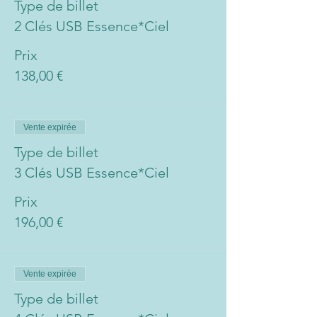
Type de billet
2 Clés USB Essence*Ciel
Prix
138,00 €
Vente expirée
Type de billet
3 Clés USB Essence*Ciel
Prix
196,00 €
Vente expirée
Type de billet