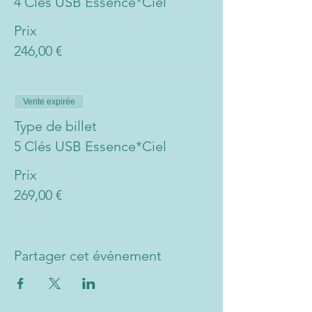
4 Clés USB Essence*Ciel
Prix
246,00 €
Vente expirée
Type de billet
5 Clés USB Essence*Ciel
Prix
269,00 €
Partager cet événement