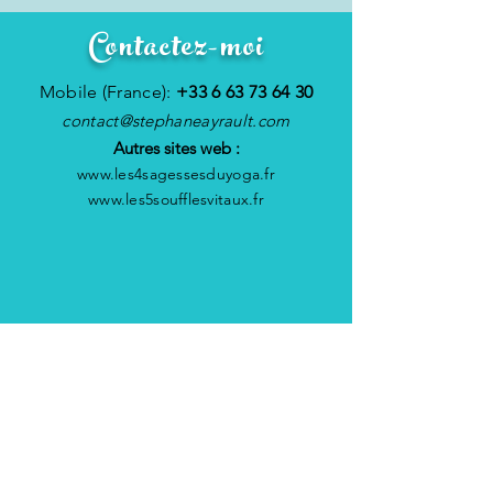
Contactez-moi
Mobile (France):
+33 6 63 73 64 30
contact@stephaneayrault.com
Autres sites web :
www.les4sagessesduyoga.fr
www.les5soufflesvitaux.fr