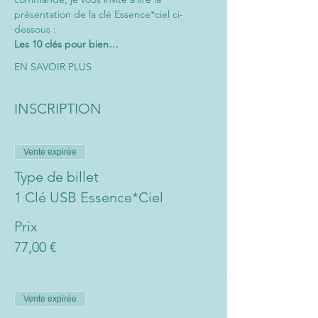
présentation de la clé Essence*ciel ci-
dessous :
Les 10 clés pour bien…
EN SAVOIR PLUS
INSCRIPTION
Vente expirée
Type de billet
1 Clé USB Essence*Ciel
Prix
77,00 €
Vente expirée