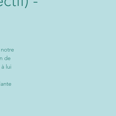
tif) -
 notre
in de
à lui
lante