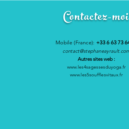
Contactez-moi
Mobile (France):
+33 6 63 73 6
contact@stephaneayrault.co
Autres sites web :
www.les4sagessesduyoga.fr
www.les5soufflesvitaux.fr