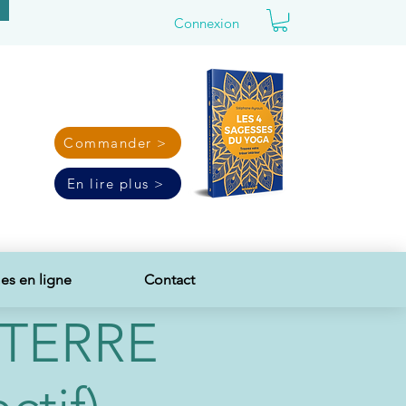
Connexion
Commander >
En lire plus >
s en ligne
Contact
 TERRE