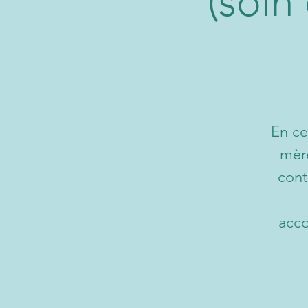
(soin
En ce
mère
cont
acco