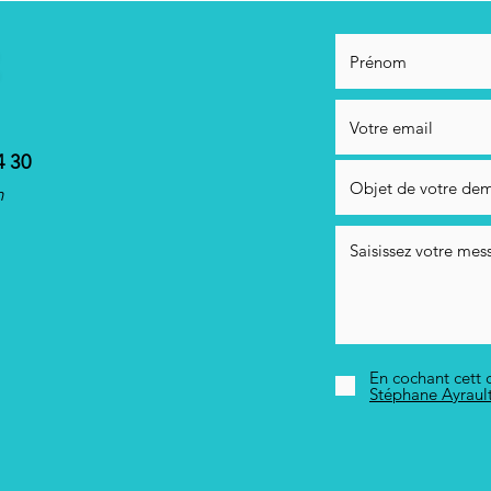
4 30
m
En cochant cett c
Stéphane Ayraul