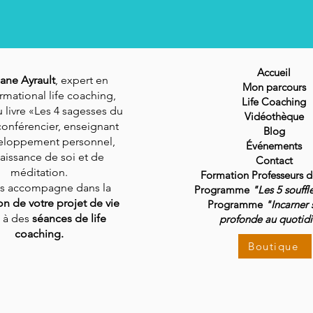
Accueil
ane Ayrault
, expert en
Mon parcours
rmational life coaching,
Life Coaching
 livre «Les 4 sagesses du
Vidéothèque
conférencier, enseignant
Blog
eloppement personnel,
Événements
aissance de soi et de
Contact
méditation.
Formation Professeurs 
us accompagne dans la
Programme
"Les 5 souffl
ion de votre projet de vie
Programme
"Incarner 
 à des
séances de life
profonde au quotid
coaching.
Boutique