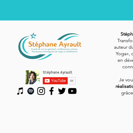
Stéph
Transfo
auteur du
Yoga», 
en dév
conn
Je vo
réalisat
grâce