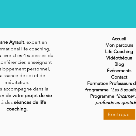
Accueil
ane Ayrault
, expert en
Mon parcours
rmational life coaching,
Life Coaching
 livre «Les 4 sagesses du
Vidéothèque
conférencier, enseignant
Blog
eloppement personnel,
Événements
aissance de soi et de
Contact
méditation.
Formation Professeurs 
us accompagne dans la
Programme
"Les 5 souffl
ion de votre projet de vie
Programme
"Incarner 
 à des
séances de life
profonde au quotid
coaching.
Boutique