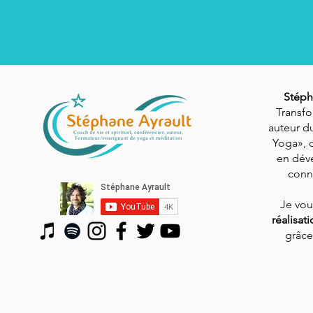
Stéph
Transfo
auteur du
Yoga», 
en dév
conn
Je vo
réalisat
grâce