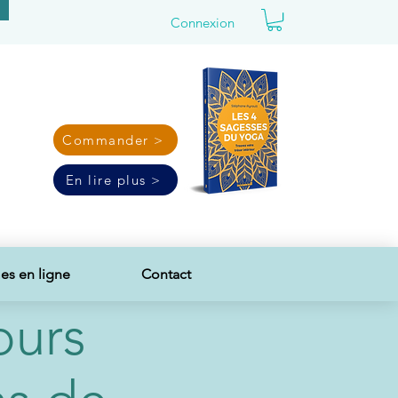
Connexion
Commander >
En lire plus >
s en ligne
Contact
ours