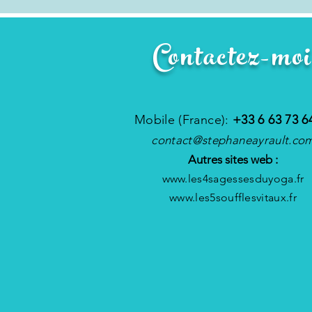
Contactez-moi
Mobile (France):
+33 6 63 73 6
contact@stephaneayrault.co
Autres sites web :
www.les4sagessesduyoga.fr
www.les5soufflesvitaux.fr