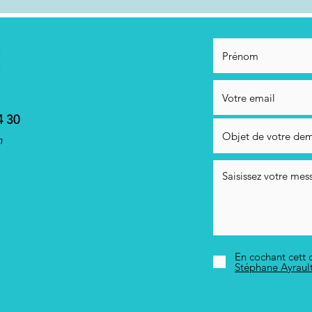
4 30
m
En cochant cett c
Stéphane Ayraul