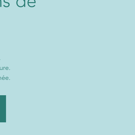
ns de
.
ure.
née.