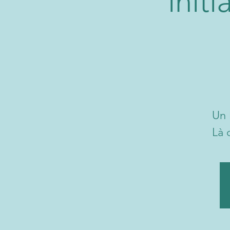
init
Un 
Là 