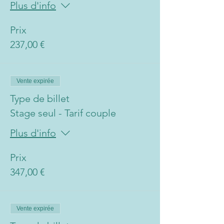
Plus d'info
Prix
237,00 €
Vente expirée
Type de billet
Stage seul - Tarif couple
Plus d'info
Prix
347,00 €
Vente expirée