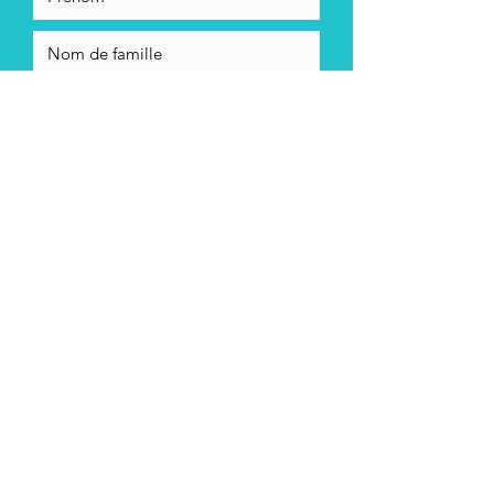
En cochant cett case, j'accepte la
politique de confidentialité de
Stéphane Ayrault
Envoyer