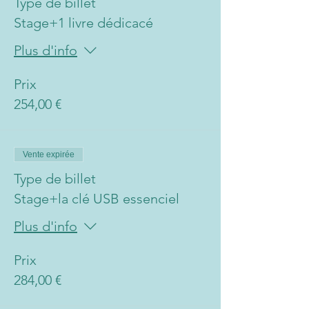
Type de billet
Stage+1 livre dédicacé
Plus d'info
Prix
254,00 €
Vente expirée
Type de billet
Stage+la clé USB essenciel
Plus d'info
Prix
284,00 €