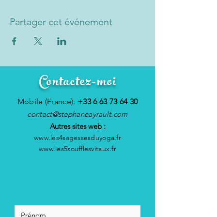
Partager cet événement
Contactez-moi
Mobile (France):
+33 6 63 73 64 30
contact@stephaneayrault.com
Autres sites web :
www.les4sagessesduyoga.fr
www.les5soufflesvitaux.fr