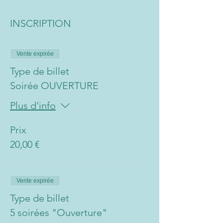
INSCRIPTION
Vente expirée
Type de billet
Soirée OUVERTURE
Plus d'info
Prix
20,00 €
Vente expirée
Type de billet
5 soirées "Ouverture"