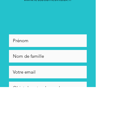
En cochant cett case, j'accepte la
politique de confidentialité de
Stéphane Ayrault