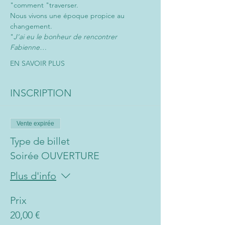
"comment "traverser.
Nous vivons une époque propice au 
changement.
"
J'ai eu le bonheur de rencontrer 
Fabienne…
EN SAVOIR PLUS
INSCRIPTION
Vente expirée
Type de billet
Soirée OUVERTURE
Plus d'info
Prix
20,00 €