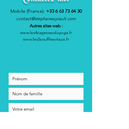
Contactez-moi
Mobile (France):
+33 6 63 73 64 30
contact@stephaneayrault.com
Autres sites web :
www.les4sagessesduyoga.fr
www.les5soufflesvitaux.fr