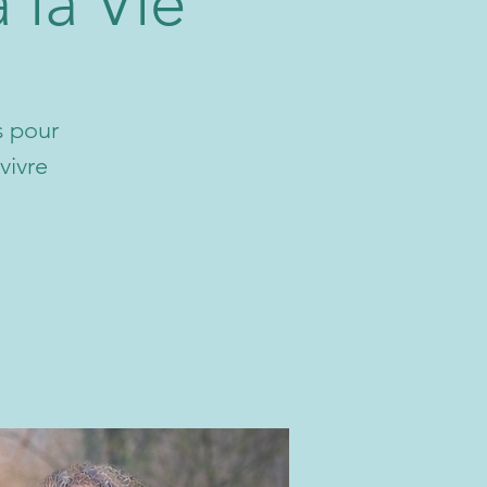
 la Vie
s pour
vivre