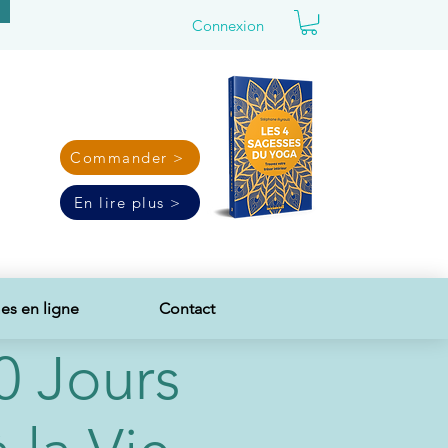
Connexion
Commander >
En lire plus >
s en ligne
Contact
40 Jours