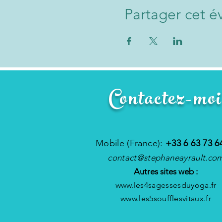
Partager cet 
Contactez-moi
Mobile (France):
+33 6 63 73 6
contact@stephaneayrault.co
Autres sites web :
www.les4sagessesduyoga.fr
www.les5soufflesvitaux.fr