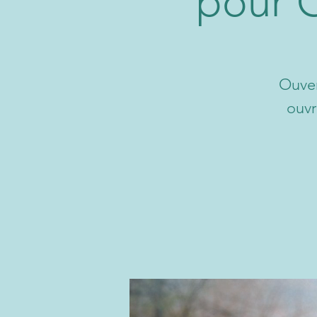
pour O
Ouver
ouvr