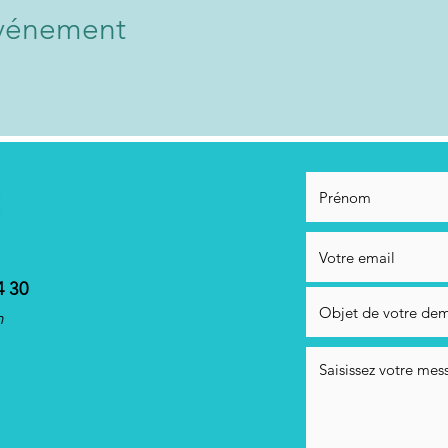
événement
4 30
m