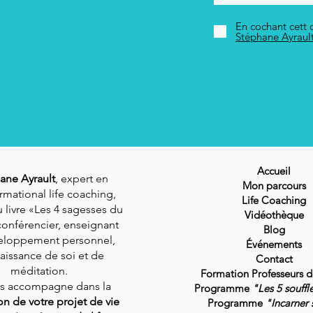
En cochant cett c
Stéphane Ayraul
Accueil
ane Ayrault
, expert en
Mon parcours
rmational life coaching,
Life Coaching
 livre «Les 4 sagesses du
Vidéothèque
conférencier, enseignant
Blog
eloppement personnel,
Événements
aissance de soi et de
Contact
méditation.
Formation Professeurs 
us accompagne dans la
Programme
"Les 5 souffl
ion de votre projet de vie
Programme
"Incarner 