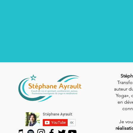
Stéph
Transfo
auteur du
Yoga», 
en dév
conn
Je vo
réalisat