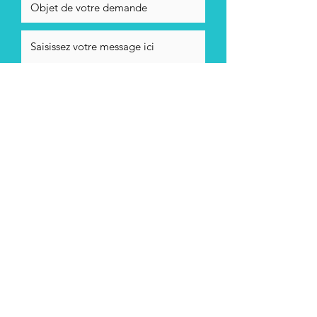
En cochant cett case, j'accepte la
politique de confidentialité de
Stéphane Ayrault
Envoyer