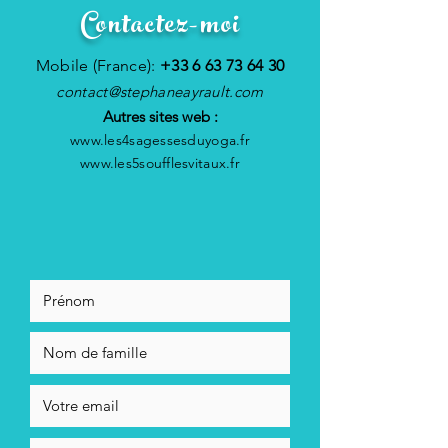
Contactez-moi
Mobile (France):
+33 6 63 73 64 30
contact@stephaneayrault.com
Autres sites web :
www.les4sagessesduyoga.fr
www.les5soufflesvitaux.fr