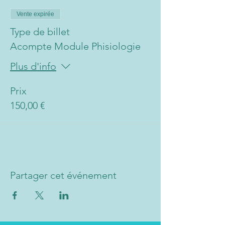
Vente expirée
Type de billet
Acompte Module Phisiologie
Plus d'info
Prix
150,00 €
Partager cet événement