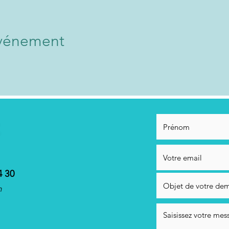
événement
4 30
m