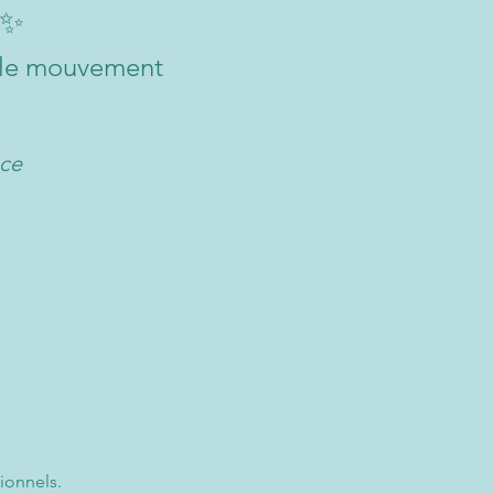
✨
et le mouvement
nce
ionnels.