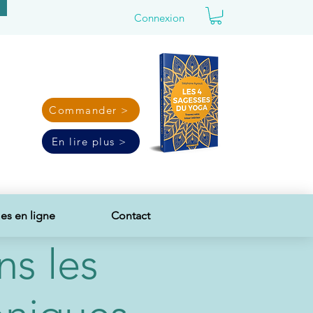
Connexion
Commander >
En lire plus >
s en ligne
Contact
ns les