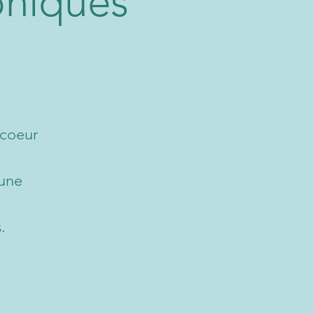
niques
 coeur
 une
.