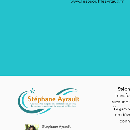
www.les5soufflesvitaux.fr
Stéph
Transfo
auteur du
Yoga», 
en dév
conn