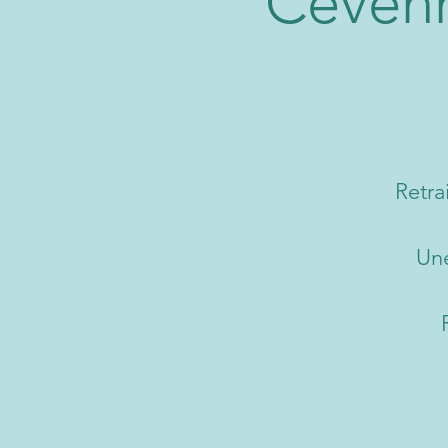
Céven
Retra
Une