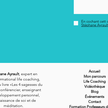
En cochant cett c
Stéphane Ayraul
Accueil
ane Ayrault
, expert en
Mon parcours
rmational life coaching,
Life Coaching
 livre «Les 4 sagesses du
Vidéothèque
conférencier, enseignant
Blog
eloppement personnel,
Événements
aissance de soi et de
Contact
méditation.
Formation Professeurs 