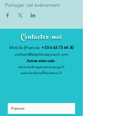
Partager cet événement
Contactez-moi
Mobile (France):
+33 6 63 73 64 30
contact@stephaneayrault.com
Autres sites web :
www.les4sagessesduyoga.fr
www.les5soufflesvitaux.fr