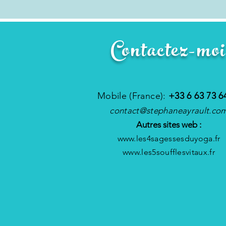
Contactez-moi
Mobile (France):
+33 6 63 73 6
contact@stephaneayrault.co
Autres sites web :
www.les4sagessesduyoga.fr
www.les5soufflesvitaux.fr