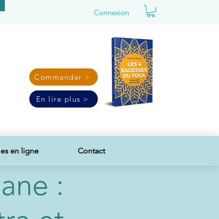
Connexion
Commander >
En lire plus >
s en ligne
Contact
ane :