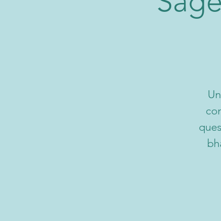
Sage
Un
con
ques
bh