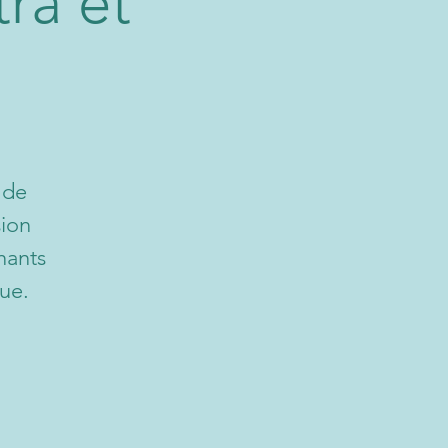
ra et
 de
sion
hants
ue.