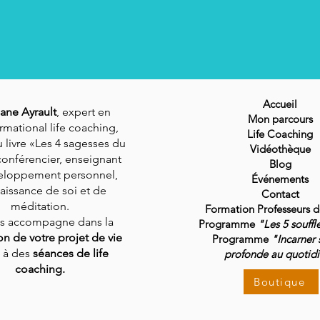
Accueil
ane Ayrault
, expert en
Mon parcours
rmational life coaching,
Life Coaching
 livre «Les 4 sagesses du
Vidéothèque
conférencier, enseignant
Blog
eloppement personnel,
Événements
aissance de soi et de
Contact
méditation.
Formation Professeurs 
us accompagne dans la
Programme
"Les 5 souffl
ion de votre projet de vie
Programme
"Incarner 
 à des
séances de life
profonde au quotid
coaching.
Boutique