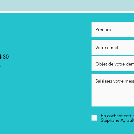
4 30
m
En cochant cett c
Stéphane Ayraul