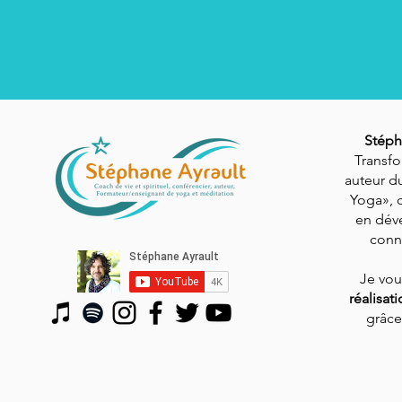
Stéph
Transfo
auteur du
Yoga», 
en dév
conn
Je vo
réalisat
grâce