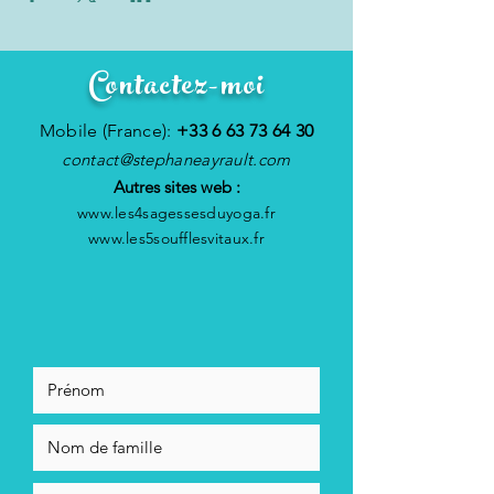
Contactez-moi
Mobile (France):
+33 6 63 73 64 30
contact@stephaneayrault.com
Autres sites web :
www.les4sagessesduyoga.fr
www.les5soufflesvitaux.fr