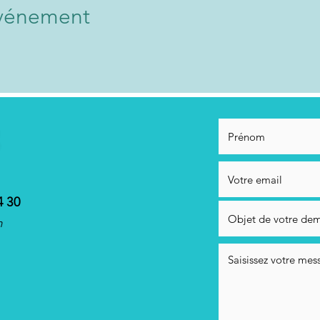
événement
4 30
m