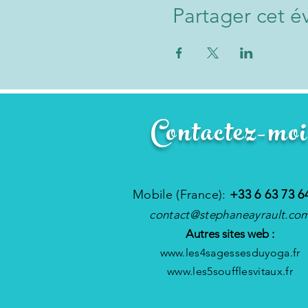
Partager cet 
Contactez-moi
Mobile (France):
+33 6 63 73 6
contact@stephaneayrault.co
Autres sites web :
www.les4sagessesduyoga.fr
www.les5soufflesvitaux.fr