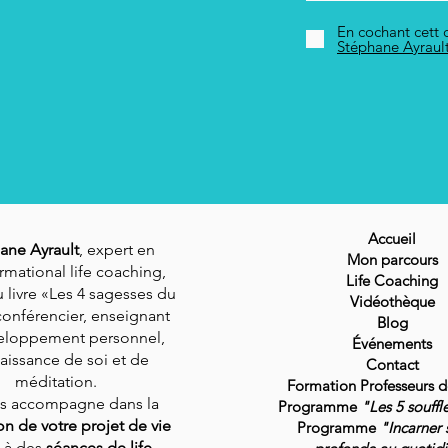
En cochant cett c
Stéphane Ayraul
Accueil
ane Ayrault
, expert en
Mon parcours
rmational life coaching,
Life Coaching
 livre «Les 4 sagesses du
Vidéothèque
conférencier, enseignant
Blog
eloppement personnel,
Événements
aissance de soi et de
Contact
méditation.
Formation Professeurs 
us accompagne dans la
Programme
"Les 5 souffl
ion de votre projet de vie
Programme
"Incarner 
 à des
séances de life