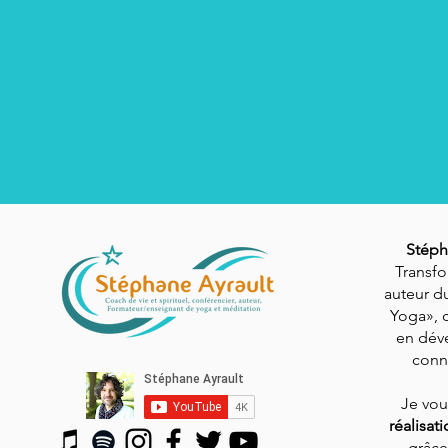
Stéph
Transfo
auteur du
Yoga», 
en dév
conn
Je vo
réalisat
grâce