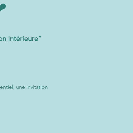
❤️
on intérieure”
tiel, une invitation 