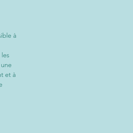
ible à
 les
t une
t et à
e