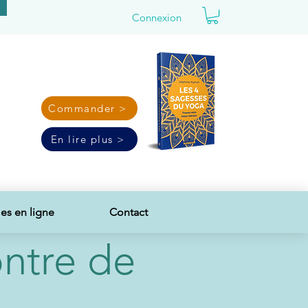
Connexion
Commander >
En lire plus >
s en ligne
Contact
ontre de