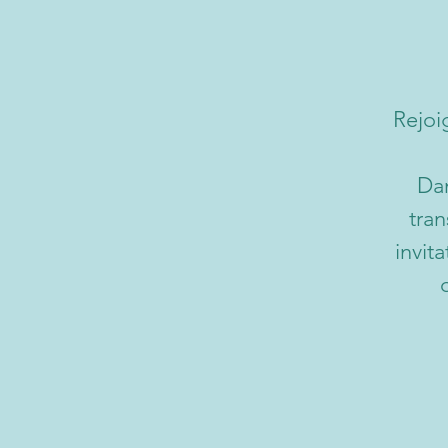
Rejoi
Dan
tran
invit