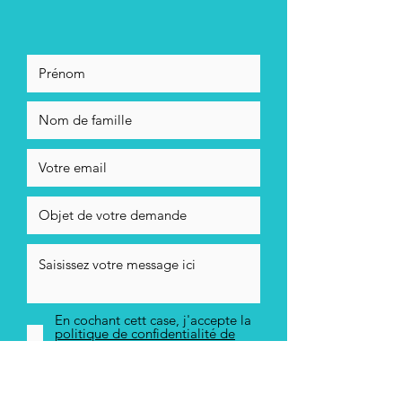
transcender notre dualité et exprimer notre
nature essentielle.
MANTRAS
: Stéphane vous guidera dans
l’aventure des mantras et des chants
Bhajans.
Notre corps tout entier est constitué
d'atomes. Quand nous récitons des mantras
ou chantons des Bhajans, l'énergie du son
est absorbée par tous les atomes de notre
corps. Tout comme un microphone absorbe
le son et le convertit en électricité, le corps
absorbe les sons et les convertit en
conscience.
En se plongeant au cœur des Mantras,
En cochant cett case, j'accepte la
notre être entier vie une profonde
politique de confidentialité de
Stéphane Ayrault
transformation. La négativité, les problèmes,
les difficultés laissent la place à un état
Envoyer
d'esprit positif, serein, prêt à déployer tout
son potentiel de vie. Notre conscience