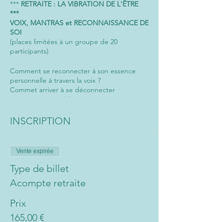
***
RETRAITE : LA VIBRATION DE L'ÊTRE
***
VOIX, MANTRAS et RECONNAISSANCE DE
SOI
(places limitées à un groupe de 20
participants)
Comment se reconnecter à son essence
personnelle à travers la voix ?
Commet arriver à se déconnecter
momentanément des sens pour revenir à
l’intérieur de soi à travers la science des
mantras ?
INSCRIPTION
Comment rentrer à la "maison" quand on
veut, où on veut à travers la reconnaissance
de Soi ?
Vente expirée
VOIX
: Emmanuelle vous guidera dans un
Type de billet
voyage vibratoire intérieur en utilisant votre
Acompte retraite
voix et votre respiration pour vous faire vivre
l’expérience de votre plein potentiel vocal.
Prix
Notre corps est marqué par notre histoire.
165,00 €