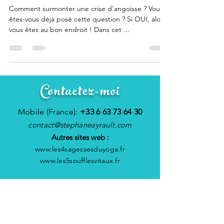
sereinement !
Comment surmonter une crise d'angoisse ? Vous
êtes-vous déjà posé cette question ? Si OUI, alors
vous êtes au bon endroit ! Dans cet ...
Contactez-moi
Mobile (France):
+33 6 63 73 64 30
contact@stephaneayrault.com
Autres sites web :
www.les4sagessesduyoga.fr
www.les5soufflesvitaux.fr