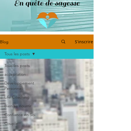
En quête de sagesse
S'inscrire
Blog
Tous les posts
Tous les posts
acceptation
Développement
Personnel
Life Coaching
Bien se nourrir
Confiance en Soi
Couple