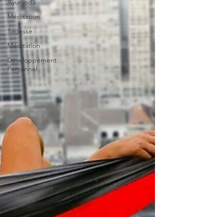
Ayurveda
Méditation
Sagesse
Méditation
Développement
Personnel