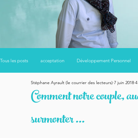
Tous les posts
acceptation
Développement Personnel
Stéphane Ayrault (le courrier des lecteurs)
7 juin 2018
4
Bien se nourrir
Confiance en Soi
Couple
Ayur
Comment notre couple, auqu
Sagesse
Méditation
Développement Personnel
surmonter ...