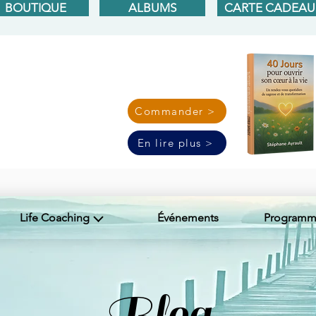
BOUTIQUE
ALBUMS
CARTE CADEAU
Commander >
En lire plus >
Life Coaching
Événements
Programme
Blog