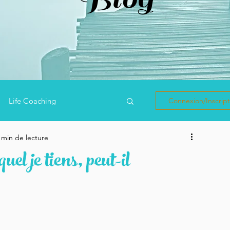
Life Coaching
Connexion/Inscript
 min de lecture
veda
Méditation
el je tiens, peut-il