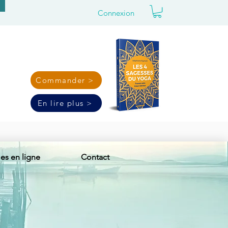
Connexion
Commander >
En lire plus >
s en ligne
Contact