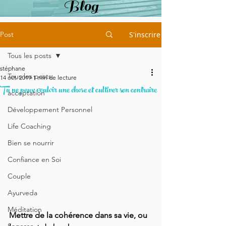
Blog
Post
S'inscrire
Tous les posts
stéphane
Tous les posts
14 oct. 2019
1 min de lecture
Tu ne peux vouloir une chose et cultiver son contraire
acceptation
Développement Personnel
Life Coaching
Bien se nourrir
Confiance en Soi
Couple
Ayurveda
Méditation
Mettre de la cohérence dans sa vie, ou 
Sagesse