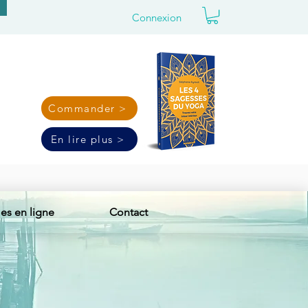
Connexion
Commander >
En lire plus >
s en ligne
Contact