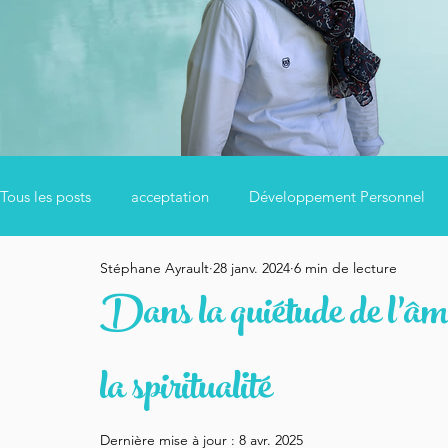
Tous les posts
acceptation
Développement Personnel
Stéphane Ayrault
28 janv. 2024
6 min de lecture
Bien se nourrir
Confiance en Soi
Couple
Ayur
Dans la quiétude de l’âme
Sagesse
Méditation
Développement Personnel
la spiritualité
Dernière mise à jour :
8 avr. 2025