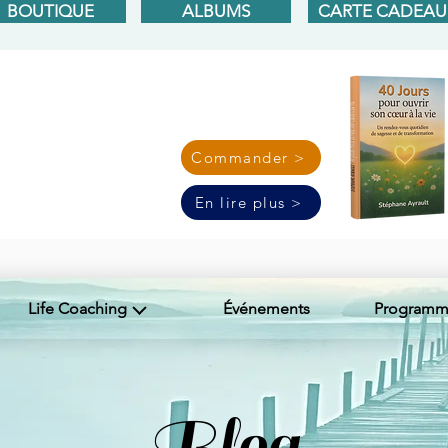
BOUTIQUE
ALBUMS
CARTE CADEAU
Commander >
En lire plus >
Life Coaching
Événements
Programme
Blog