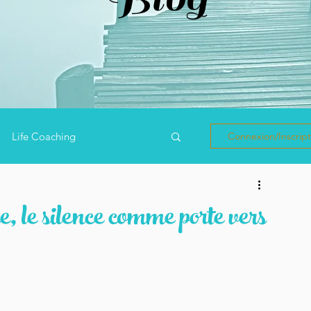
Life Coaching
Connexion/Inscript
veda
Méditation
, le silence comme porte vers