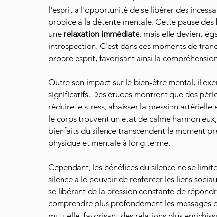
l'esprit a l'opportunité de se libérer des incessa
propice à la détente mentale. Cette pause des
une
 relaxation immédiate
, mais elle devient é
introspection. C'est dans ces moments de tranqu
propre esprit, favorisant ainsi la compréhension
Outre son impact sur le bien-être mental, il ex
significatifs. Des études montrent que des péri
réduire le stress, abaisser la pression artérielle
le corps trouvent un état de calme harmonieux, 
bienfaits du silence transcendent le moment prés
physique et mentale à long terme.
Cependant, les bénéfices du silence ne se limiten
silence a le pouvoir de renforcer les liens soci
se libérant de la pression constante de répondre
comprendre plus profondément les messages de
mutuelle, favorisant des relations plus enrichiss