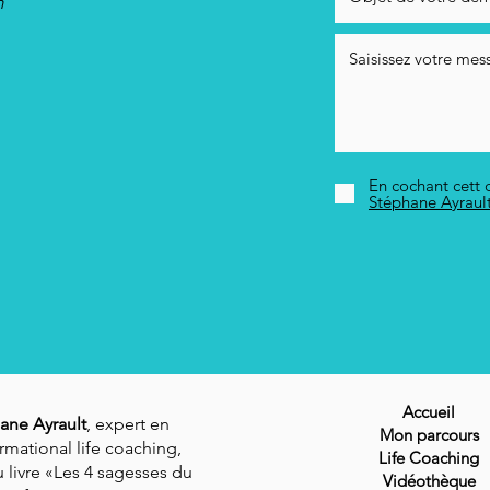
m
En cochant cett c
Stéphane Ayraul
Accueil
ane Ayrault
, expert en
Mon parcours
rmational life coaching,
Life Coaching
 livre «Les 4 sagesses du
Vidéothèque