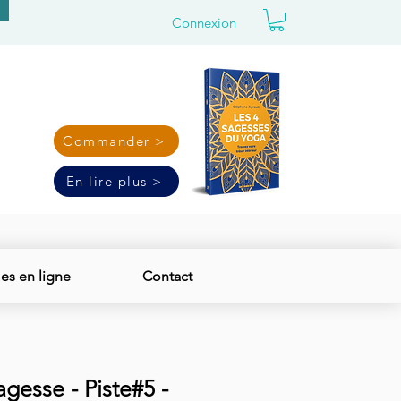
Connexion
Commander >
En lire plus >
s en ligne
Contact
gesse - Piste#5 -