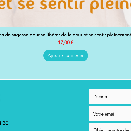
es de sagesse pour se libérer de la peur et se sentir pleinemen
Aperçu rapide
Prix
17,00 €
Ajouter au panier
4 30