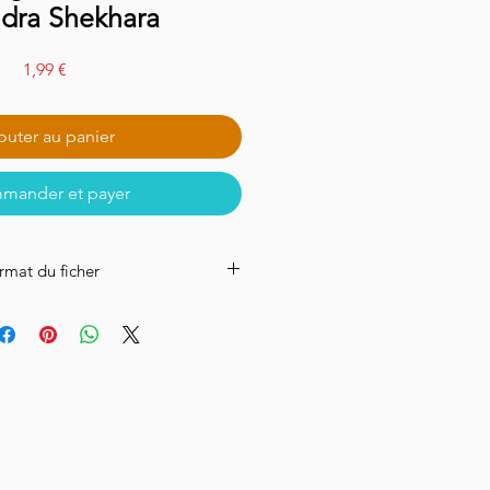
dra Shekhara
Prix
1,99 €
outer au panier
mander et payer
rmat du ficher
ichier audio MP3