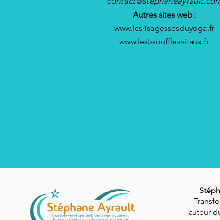
contact@stephaneayrault.co
Autres sites web :
www.les4sagessesduyoga.fr
www.les5soufflesvitaux.fr
Stéph
Transfo
auteur du