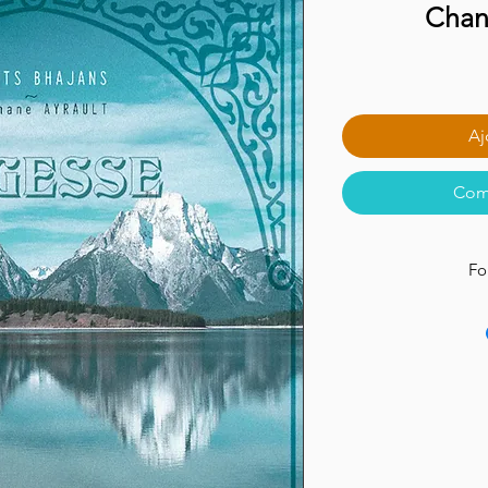
Chan
Aj
Com
Fo
F